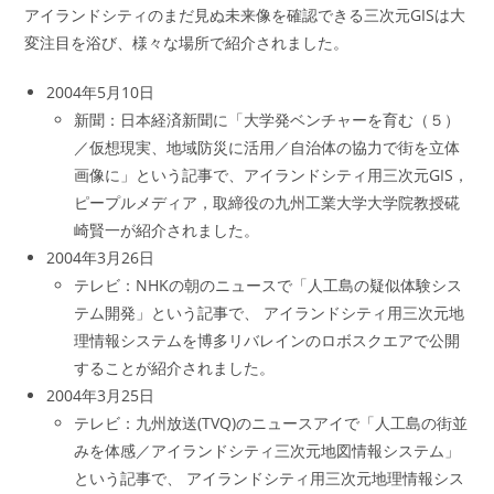
アイランドシティのまだ見ぬ未来像を確認できる三次元GISは大
変注目を浴び、様々な場所で紹介されました。
2004年5月10日
新聞：日本経済新聞に「大学発ベンチャーを育む（５）
／仮想現実、地域防災に活用／自治体の協力で街を立体
画像に」という記事で、アイランドシティ用三次元GIS，
ピープルメディア，取締役の九州工業大学大学院教授硴
崎賢一が紹介されました。
2004年3月26日
テレビ：NHKの朝のニュースで「人工島の疑似体験シス
テム開発」という記事で、 アイランドシティ用三次元地
理情報システムを博多リバレインのロボスクエアで公開
することが紹介されました。
2004年3月25日
テレビ：九州放送(TVQ)のニュースアイで「人工島の街並
みを体感／アイランドシティ三次元地図情報システム」
という記事で、 アイランドシティ用三次元地理情報シス