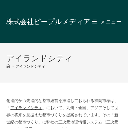
コ
ン
テ
株式会社ピープルメディア
メニュー
ン
ツ
へ
ス
キ
アイランドシティ
ッ
>
アイランドシティ
プ
創造的かつ先進的な都市経営を推進しておられる福岡市様は、
「
アイランドシティ
」において、九州・全国、アジアそして世
界の将来を見据えた都市づくりを提案されています。その「新
世紀の都市づくり」に弊社の三次元地理情報システム（三次元